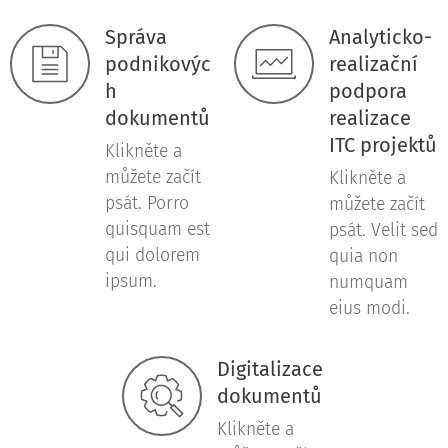
Správa
Analyticko-
podnikovýc
realizační
h
podpora
dokumentů
realizace
ITC projektů
Klikněte a
můžete začít
Klikněte a
psát. Porro
můžete začít
quisquam est
psát. Velit sed
qui dolorem
quia non
ipsum.
numquam
eius modi.
Digitalizace
dokumentů
Klikněte a