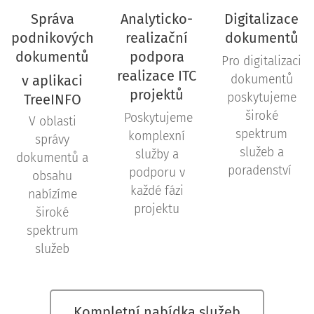
Správa
Analyticko-
Digitalizace
podnikových
realizační
dokumentů
dokumentů
podpora
Pro digitalizaci
realizace ITC
v aplikaci
dokumentů
projektů
poskytujeme
TreeINFO
široké
Poskytujeme
V oblasti
spektrum
komplexní
správy
služeb a
služby a
dokumentů a
poradenství
podporu v
obsahu
každé fázi
nabízíme
projektu
široké
spektrum
služeb
Kompletní nabídka služeb